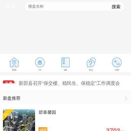
全国
搜索
看房团
小区
视频
经纪人
计算器
新邵县召开“保交楼、稳民生、保稳定”工作调度会
2022年11月新邵县商品房成交数据出炉，新邵县
新盘推荐
房价为3859元/㎡
“家”倍温暖|有关冬季装修我有话说
资水湾延期交房通知
碧泰馨园
热门
二期工程进度
3703
城区