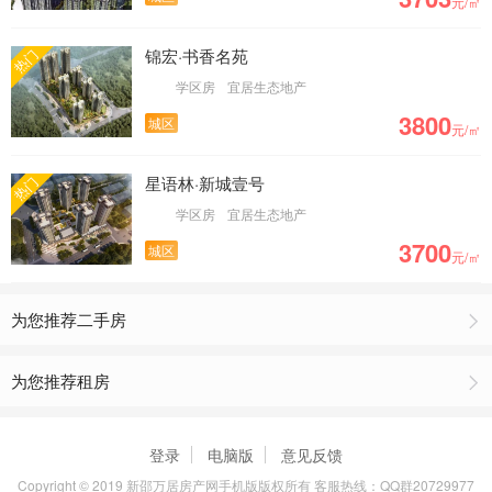
元/㎡
锦宏·书香名苑
热门
学区房
宜居生态地产
3800
城区
元/㎡
星语林·新城壹号
热门
学区房
宜居生态地产
3700
城区
元/㎡
为您推荐二手房
为您推荐租房
登录
电脑版
意见反馈
Copyright © 2019 新邵万居房产网手机版版权所有 客服热线：QQ群20729977