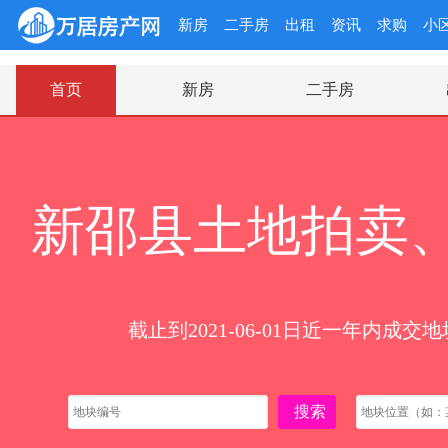
新房
二手房
出租
资讯
求购
小
首页
新房
二手房
新邵县土地拍卖
截止到2021-06-01日近一年内成交地
搜索