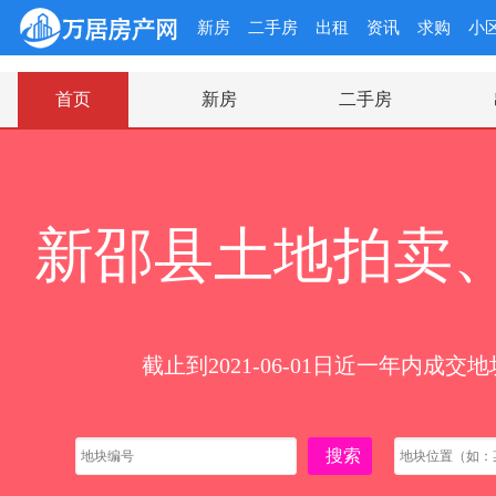
新房
二手房
出租
资讯
求购
小
首页
新房
二手房
新邵县土地拍卖
截止到2021-06-01日近一年内成交地
搜索